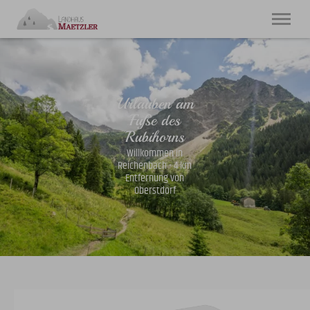
20. bis 27. August
2 Erwachsene
Urlauben am
Fuße des
Grüss Gott
Rubihorns
Ferienwohnungen
Willkommen in
Reichenbach - 4 km
Reichenbach
Entfernung von
Natur & Freizeit
Oberstdorf
Tel.
+49 8326 9168