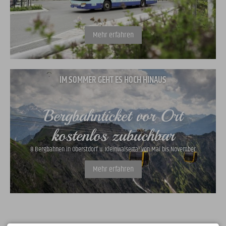
Mehr erfahren
IM SOMMER GEHT ES HOCH HINAUS
Bergbahnticket vor Ort
kostenlos zubuchbar
8 Bergbahnen in Oberstdorf u. Kleinwalsertal von Mai bis November
Mehr erfahren